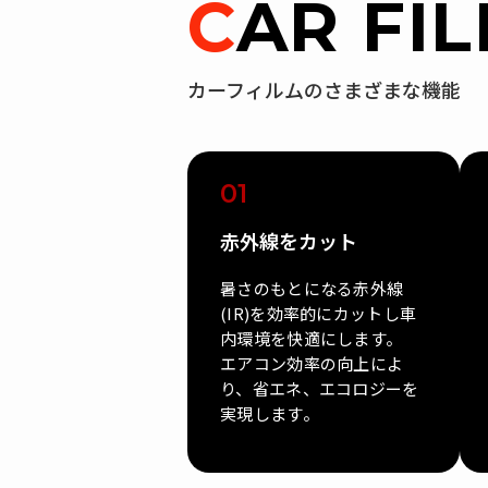
CAR FI
カーフィルムのさまざまな機能
01
赤外線をカット
暑さのもとになる赤外線
(IR)を効率的にカットし車
内環境を快適にします。
エアコン効率の向上によ
り、省エネ、エコロジーを
実現します。