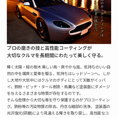
プロの磨きの技と高性能コーティングが
大切なクルマを長期間にわたって美しく守る。
輝く太陽・緑の樹木 美しい鳥・爽やかな風、気持ちのいい自
然の中を颯爽と愛車を駆る、気持ちはレッドゾーンへ。 しか
し大地や大気中にはクルマのボディにとって天敵がイッパ
イ。鉄粉・ピッチ・タール樹液・鳥糞など塗装面にダメージ
を与えるさまざまな物質が存在するのです。
そんな危険から大切な車を守り保護するのがプロコーティン
グ。鉄粉等の汚染物質の除去、丹念な細部の洗浄、 塗装面の
光沢復元(研磨)により見違える輝きを取り戻し、高性能なコ